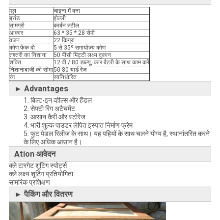
मूल
चाइना में बना
ब्रांड
होल्ली
सामग्री
कार्बन स्टील
आकार
63 * 35 * 28 सेमी
वजन
22 किग्रा
कोण फेंक दो
5 से 35º समायोज्य कोण
तश्तरी का निशाना
50 पीसी मिट्टी लक्ष्य दुकान
शक्ति
12 वी / 80 डब्ल्यू, कार बैटरी के साथ काम करें
निशानाबाज़ी की सीमा
50-80 यार्ड रेंज
रंग
स्वनिर्धारित
► Advantages
1. बिल्ट-इन व्हील्स और हैंडल
2. सेफ्टी रिंग अटैचमेंट
3. आसान कैरी और स्टोरेज
4. भारी शुल्क पाउडर लेपित इस्पात निर्माण फ्रेम
5. फुट पेडल रिलीज के साथ। यह पहियों के साथ चलने योग्य है, स्थानांतरित करने
के लिए अधिक आसान है।
Ation आवेदन
क्ले टारगेट शूटिंग स्पोर्ट्स
क्ले लक्ष्य शूटिंग प्रतियोगिता
सामरिक प्रशिक्षण
► पैकिंग और वितरण