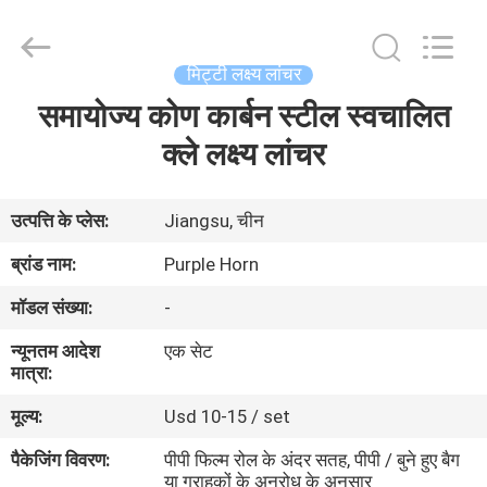
Purple
Horn
E-
Commerce
Co.,
मिट्टी लक्ष्य लांचर
Ltd..
All
समायोज्य कोण कार्बन स्टील स्वचालित
घर
Rights
Reserved.
क्ले लक्ष्य लांचर
उत्पादों
उत्पत्ति के प्लेस:
Jiangsu, चीन
हमारे
ब्रांड नाम:
Purple Horn
बारे
मॉडल संख्या:
-
में
न्यूनतम आदेश
एक सेट
मात्रा:
कारखाना
मूल्य:
Usd 10-15 / set
भ्रमण
पैकेजिंग विवरण:
पीपी फिल्म रोल के अंदर सतह, पीपी / बुने हुए बैग
या ग्राहकों के अनुरोध के अनुसार