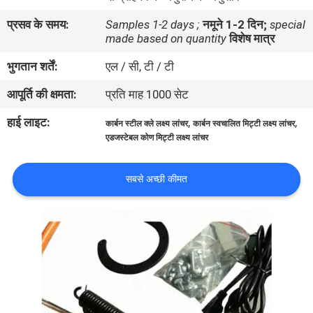
गुणवत्ता
प्रसव के समय:
Samples 1-2 days ;
नमूने 1-2 दिन;
special
नियंत्रण
made based on quantity
विशेष मात्र
भुगतान शर्तें:
एल / सी, टी / टी
संपर्क
आपूर्ति की क्षमता:
प्रति माह 1000 सेट
करें
हाई लाइट:
,
,
कार्बन स्टील क्ले लक्ष्य लांचर
कार्बन स्वचालित मिट्टी लक्ष्य लांचर
एडजस्टेबल कोण मिट्टी लक्ष्य लांचर
ब्लॉग
सबसे अच्छी कीमत
एक
उद्धरण
की
विनती
करे