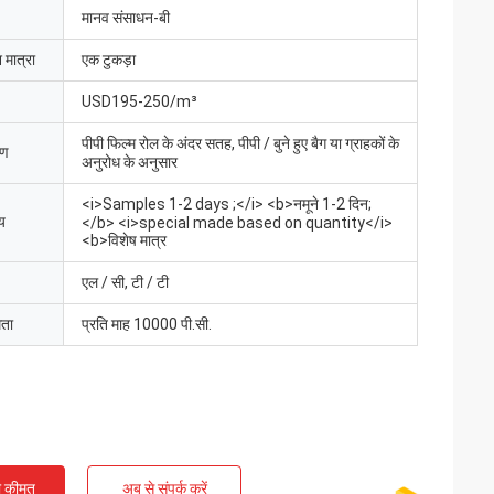
मानव संसाधन-बी
 मात्रा
एक टुकड़ा
USD195-250/m³
पीपी फिल्म रोल के अंदर सतह, पीपी / बुने हुए बैग या ग्राहकों के
रण
अनुरोध के अनुसार
<i>Samples 1-2 days ;</i> <b>नमूने 1-2 दिन;
य
</b> <i>special made based on quantity</i>
<b>विशेष मात्र
एल / सी, टी / टी
मता
प्रति माह 10000 पी.सी.
ी कीमत
अब से संपर्क करें