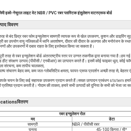
िमी इको-नेचुरल लाइट वेट NBR / PVC रबर प्लास्टिक इंसुलेशन वाटरप्रूफ बोर्ड
्पाद विवरण
 तरह से बंद छिद्र रबर फोम इन्सुलेशन सामग्री व्यापक रूप से खेल उपकरण, कुशन और डाइविंग सूट 
्री का उपयोग वायु नलिकाओं में ध्वनि अवशोषण, दीवार की दीवार के अलगाव और मनोरंजन के स्थान
णों और उपकरणों में दबाव राहत के लिए इस्तेमाल किया जा सकता है।
 पूरी तरह से रबर इन्सुलेशन बोर्ड अंतरराष्ट्रीय स्तर पर उन्नत तकनीक द्वारा बनाया गया है
ड हीट संरक्षण उत्पाद (पीवीसी / एनबीआर) का उत्पादन करते हैं। इसमें कोई फाइबर धूल, कोई फॉर्म
ुला संरचना, कम तापीय चालकता,
ाष्प संचारण बेहद कम, कम जल-ग्लोबसिटिव क्षमता, फायर-प्रूफ प्रदर्शन अच्छी तरह से, बेहतर ए
पके चयन के लिए कई सहायक उपकरण प्रदान करते हैं।सख्त उत्पादन प्रबंधन ststem हमारे उत्कृ
ी प्रतिष्ठा प्रदान करती है। गोदाम की ताकत, हमारे सभी उत्पादों को दुनिया के सभी को भेजा जा 
ficationsवितरण
रबर इन्सुलेशन रोल
मद
डेटा
सामग्री
NBR / पीवीसी रबर
घनत्व
45-100 किग्रा / मी³