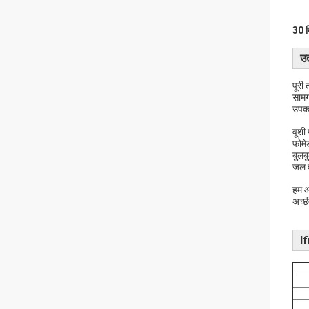
30 म
उत
पूरी
सामग
उपकर
वूशी
फोमे
बुलब
जल व
हम आ
अच्छ
I