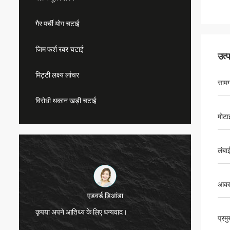
गैर पर्ची योग चटाई
जिम फर्श रबर चटाई
उत्
मिट्टी लक्ष्य लांचर
सामग
विरोधी थकान खड़ी चटाई
मोटा
लंबा
आका
एडवर्ड डिआंडा
कृपया अपने आतिथ्य के लिए धन्यवाद।
कृपया अप
प्रम