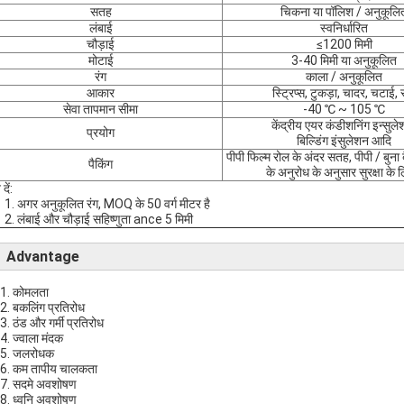
सतह
चिकना या पॉलिश / अनुकूलि
लंबाई
स्वनिर्धारित
चौड़ाई
≤1200 मिमी
मोटाई
3-40 मिमी या अनुकूलित
रंग
काला / अनुकूलित
आकार
स्ट्रिप्स, टुकड़ा, चादर, चटाई, 
सेवा तापमान सीमा
-40 ℃ ~ 105 ℃
केंद्रीय एयर कंडीशनिंग इन्सुले
प्रयोग
बिल्डिंग इंसुलेशन आदि
पीपी फिल्म रोल के अंदर सतह, पीपी / बुना ब
पैकिंग
के अनुरोध के अनुसार सुरक्षा के
दें:
1. अगर अनुकूलित रंग, MOQ के 50 वर्ग मीटर है
2. लंबाई और चौड़ाई सहिष्णुता ance 5 मिमी
 Advantage
1. कोमलता
2. बकलिंग प्रतिरोध
3. ठंड और गर्मी प्रतिरोध
4. ज्वाला मंदक
5. जलरोधक
6. कम तापीय चालकता
7. सदमे अवशोषण
8. ध्वनि अवशोषण