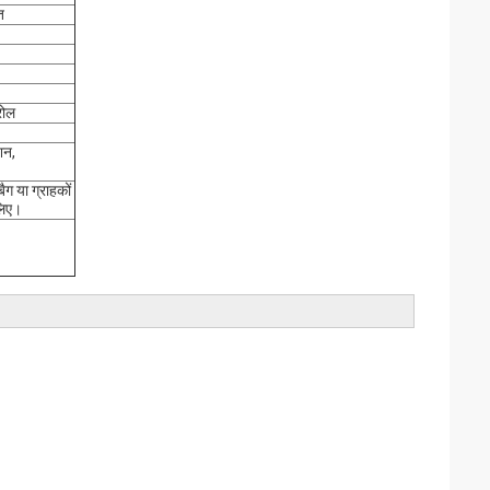
त
रोल
शन,
ैग या ग्राहकों
 लिए।