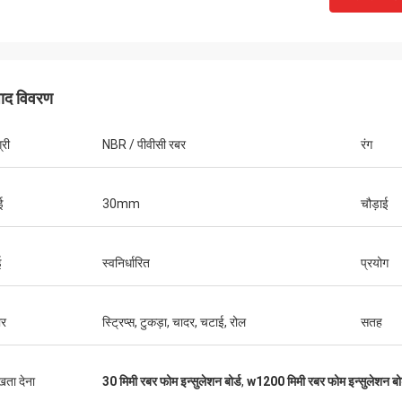
पाद विवरण
्री
NBR / पीवीसी रबर
रंग
ई
30mm
चौड़ाई
ई
स्वनिर्धारित
प्रयोग
र
स्ट्रिप्स, टुकड़ा, चादर, चटाई, रोल
सतह
एडवर्ड डिआंडा
ने आतिथ्य के लिए धन्यवाद।
ुखता देना
30 मिमी रबर फोम इन्सुलेशन बोर्ड
,
w1200 मिमी रबर फोम इन्सुलेशन बोर