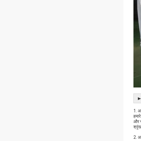
►
1. आ
हमार
और न
श्रृ
2. आ