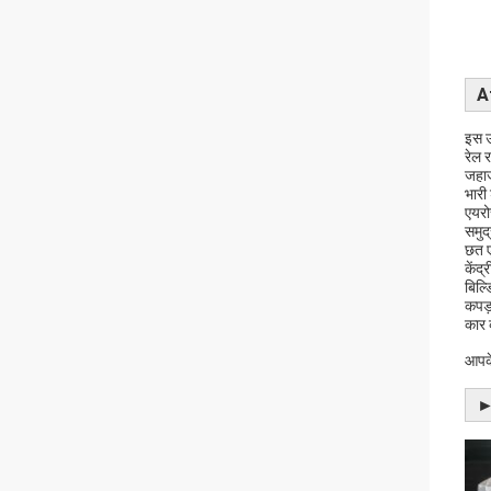
A
इस उत
रेल र
जहाज
भारी
एयरो
समुद
छत ए
केंद
बिल्
कपड़
कार 
आपके
►