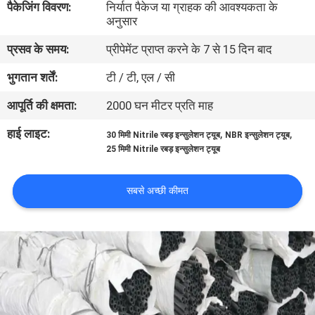
पैकेजिंग विवरण:
निर्यात पैकेज या ग्राहक की आवश्यकता के
गुणवत्ता
अनुसार
नियंत्रण
प्रसव के समय:
प्रीपेमेंट प्राप्त करने के 7 से 15 दिन बाद
भुगतान शर्तें:
टी / टी, एल / सी
संपर्क
आपूर्ति की क्षमता:
2000 घन मीटर प्रति माह
करें
हाई लाइट:
,
,
30 मिमी Nitrile रबड़ इन्सुलेशन ट्यूब
NBR इन्सुलेशन ट्यूब
25 मिमी Nitrile रबड़ इन्सुलेशन ट्यूब
ब्लॉग
सबसे अच्छी कीमत
एक
उद्धरण
की
विनती
करे