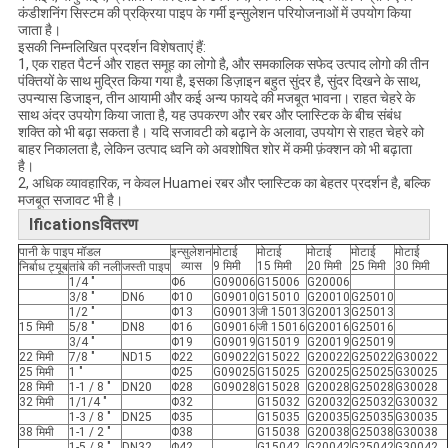
कंडीशनिंग सिस्टम की प्रक्रिया पाइप के गर्मी इन्सुलेशन परियोजनाओं में उपयोग किया
जाता है।
इसकी निम्नलिखित प्रदर्शन विशेषताएं हैं:
1, एक राहत पैटर्न और राहत समूह का लोगो है, और समकालिक सफेद उत्पाद लोगो की तीन
पंक्तियों के साथ मुद्रित किया गया है, इसका डिज़ाइन बहुत सुंदर है, सुंदर दिखने के साथ,
उपन्यास डिजाइन, तीन आयामी और कई अन्य फायदे की मजबूत भावना। राहत चेहरे के
साथ अंदर उपयोग किया जाता है, यह उपकरण और रबर और प्लास्टिक के बीच संबंध
शक्ति को भी बढ़ा सकता है। यदि सजावटी को बढ़ाने के अलावा, उपयोग से राहत चेहरे को
बाहर निकालता है, लेकिन उत्पाद ध्वनि को अवशोषित शोर में कमी फ़ंक्शन को भी बढ़ाता
है।
2, अधिक व्यावहारिक, न केवल Huamei रबर और प्लास्टिक का बेहतर प्रदर्शन है, बल्कि
मजबूत सजावट भी है।
Ificationsवितरण
पानी के पाइप मॉडल
इन्सुलेशन
मोटाई
मोटाई
मोटाई
मोटाई
मोटाई
व्यास
9 मिमी
15 मिमी
20 मिमी
25 मिमी
30 मिमी
निर्बाध ट्यूब
तांबे की नली
जस्ती पाइप
1/4 "
Φ6
G09006
G15006
G20006
3/8 "
DN6
Φ10
G09010
G15010
G20010
G25010
1/2 "
Φ13
G09013
जी 15013
G20013
G25013
15 मिमी
5/8 "
DN8
Φ16
G09016
जी 15016
G20016
G25016
3/4 "
Φ19
G09019
G15019
G20019
G25019
22 मिमी
7/8 "
ND15
Φ22
G09022
G15022
G20022
G25022
G30022
25 मिमी
1 "
Φ25
G09025
G15025
G20025
G25025
G30025
28 मिमी
1-1 / 8 "
DN20
Φ28
G09028
G15028
G20028
G25028
G30028
32 मिमी
1/1/4 "
Φ32
G15032
G20032
G25032
G30032
1-3 / 8 "
DN25
Φ35
G15035
G20035
G25035
G30035
38 मिमी
1-1 / 2 "
Φ38
G15038
G20038
G25038
G30038
1-5 / 8 "
DN32
Φ42
G15042
G20042
G25042
G30042