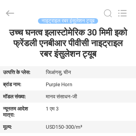
Purple
Horn
E-
Commerce
Co.,
नाइट्राइल रबर इंसुलेशन ट्यूब
Ltd..
All
उच्च घनत्व इलास्टोमेरिक 30 मिमी इको
घर
Rights
Reserved.
फ्रेंडली एनबीआर पीवीसी नाइट्राइल
उत्पादों
रबर इंसुलेशन ट्यूब
हमारे
उत्पत्ति के प्लेस:
जिआंगसु, चीन
बारे
ब्रांड नाम:
Purple Horn
में
मॉडल संख्या:
मानव संसाधन-जी
न्यूनतम आदेश
1 एम 3
कारखाना
मात्रा:
भ्रमण
मूल्य:
USD150-300/m³