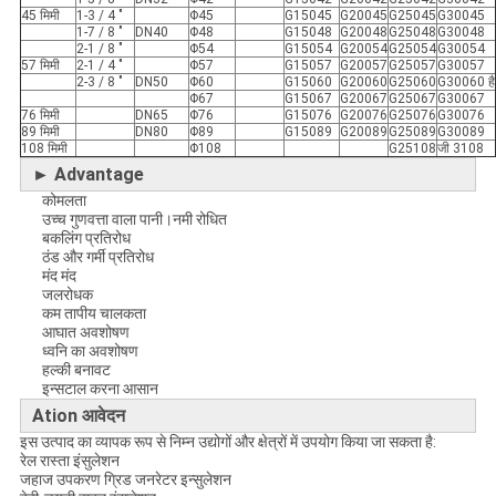
45 मिमी
1-3 / 4 "
Φ45
G15045
G20045
G25045
G30045
1-7 / 8 "
DN40
Φ48
G15048
G20048
G25048
G30048
2-1 / 8 "
Φ54
G15054
G20054
G25054
G30054
57 मिमी
2-1 / 4 "
Φ57
G15057
G20057
G25057
G30057
2-3 / 8 "
DN50
Φ60
G15060
G20060
G25060
G30060 है
Φ67
G15067
G20067
G25067
G30067
76 मिमी
DN65
Φ76
G15076
G20076
G25076
G30076
89 मिमी
DN80
Φ89
G15089
G20089
G25089
G30089
108 मिमी
Φ108
G25108
जी 3108
► Advantage
कोमलता
उच्च गुणवत्ता वाला पानी।नमी रोधित
बकलिंग प्रतिरोध
ठंड और गर्मी प्रतिरोध
मंद मंद
जलरोधक
कम तापीय चालकता
आघात अवशोषण
ध्वनि का अवशोषण
हल्की बनावट
इन्सटाल करना आसान
Ation आवेदन
इस उत्पाद का व्यापक रूप से निम्न उद्योगों और क्षेत्रों में उपयोग किया जा सकता है:
रेल रास्ता इंसुलेशन
जहाज उपकरण ग्रिड जनरेटर इन्सुलेशन