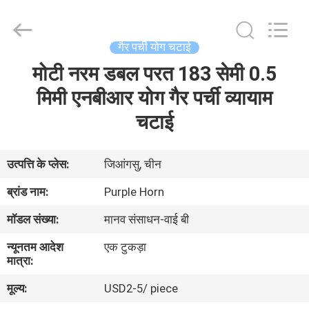
Purple
Horn
E-
Commerce
Co.,
गैर पर्ची योग चटाई
Ltd..
All
मोटी नरम डबल परत 183 सेमी 0.5
घर
Rights
Reserved.
मिमी एनबीआर योग गैर पर्ची व्यायाम
उत्पादों
चटाई
हमारे
उत्पत्ति के प्लेस:
जिआंगसु, चीन
बारे
ब्रांड नाम:
Purple Horn
में
मॉडल संख्या:
मानव संसाधन-वाई बी
न्यूनतम आदेश
एक टुकड़ा
कारखाना
मात्रा:
भ्रमण
मूल्य:
USD2-5/ piece