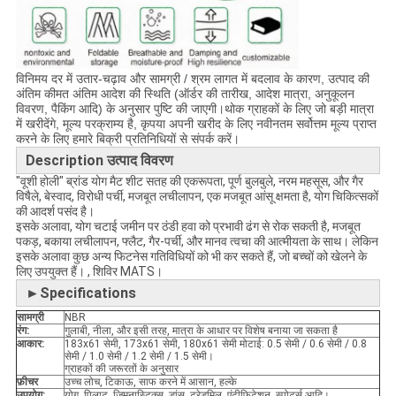
विनिमय दर में उतार-चढ़ाव और सामग्री / श्रम लागत में बदलाव के कारण, उत्पाद की
अंतिम कीमत अंतिम आदेश की स्थिति (ऑर्डर की तारीख, आदेश मात्रा, अनुकूलन
विवरण, पैकिंग आदि) के अनुसार पुष्टि की जाएगी।थोक ग्राहकों के लिए जो बड़ी मात्रा
में खरीदेंगे, मूल्य परक्राम्य है, कृपया अपनी खरीद के लिए नवीनतम सर्वोत्तम मूल्य प्राप्त
करने के लिए हमारे बिक्री प्रतिनिधियों से संपर्क करें।
Description उत्पाद विवरण
"वूशी होली" ब्रांड योग मैट शीट सतह की एकरूपता, पूर्ण बुलबुले, नरम महसूस, और गैर
विषैले, बेस्वाद, विरोधी पर्ची, मजबूत लचीलापन, एक मजबूत आंसू क्षमता है, योग चिकित्सकों
की आदर्श पसंद है।
इसके अलावा, योग चटाई जमीन पर ठंडी हवा को प्रभावी ढंग से रोक सकती है, मजबूत
पकड़, बकाया लचीलापन, फ्लैट, गैर-पर्ची, और मानव त्वचा की आत्मीयता के साथ। लेकिन
इसके अलावा कुछ अन्य फिटनेस गतिविधियों को भी कर सकते हैं, जो बच्चों को खेलने के
लिए उपयुक्त हैं। , शिविर MATS।
►Specifications
सामग्री
NBR
रंग:
गुलाबी, नीला, और इसी तरह, मात्रा के आधार पर विशेष बनाया जा सकता है
आकार:
183x61 सेमी, 173x61 सेमी, 180x61 सेमी मोटाई: 0.5 सेमी / 0.6 सेमी / 0.8
सेमी / 1.0 सेमी / 1.2 सेमी / 1.5 सेमी।
ग्राहकों की जरूरतों के अनुसार
फ़ीचर
उच्च लोच, टिकाऊ, साफ करने में आसान, हल्के
उपयोग:
योग, पिलाट, जिमनास्टिक्स, डांस, ट्रेडमिल, एंटीफिटेशन, स्पोर्ट्स आदि।