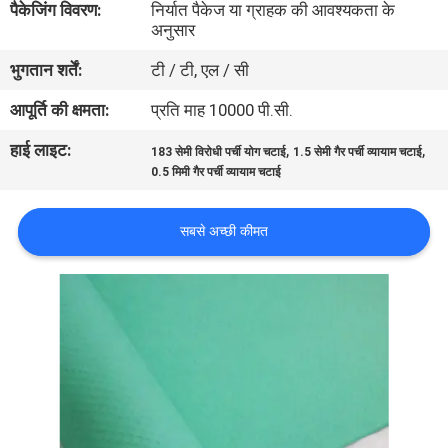
पैकेजिंग विवरण:
निर्यात पैकेज या ग्राहक की आवश्यकता के
गुणवत्ता
अनुसार
नियंत्रण
भुगतान शर्तें:
टी / टी, एल / सी
आपूर्ति की क्षमता:
प्रति माह 10000 पी.सी.
संपर्क
हाई लाइट:
,
,
करें
183 सेमी विरोधी पर्ची योग चटाई
1.5 सेमी गैर पर्ची व्यायाम चटाई
0.5 मिमी गैर पर्ची व्यायाम चटाई
BLOG
सबसे अच्छी कीमत
एक
उद्धरण
की
विनती
करे