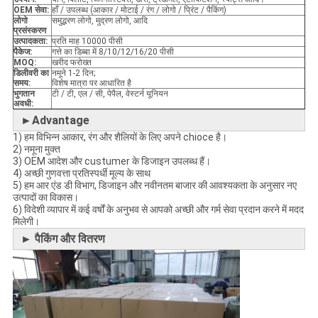
OEM सेवा:
हाँ / उपलब्ध (आकार / मोटाई / रंग / लोगो / प्रिंट / पैकिंग)
लोगो
समुद्भरण लोगो, मुद्रण लोगो, आदि
प्रसंस्करण
उत्पादकता:
प्रति माह 10000 पीसी
पैकेज:
गत्ते का डिब्बा में 8/10/12/16/20 पीसी
MOQ:
खरीद फरोख्त
डिलीवरी का
नमूने 1-2 दिन;
समय:
विशेष मात्रा पर आधारित है
भुगतान
टी / टी, एल / सी, पेपैल, वेस्टर्न यूनियन
अवधी:
►Advantage
1) हम विभिन्न आकार, रंग और शैलियों के लिए अपने chioce है।
2) नमूना मुक्त
3) OEM आदेश और custumer के डिजाइन उपलब्ध हैं।
4) अच्छी गुणवत्ता प्रतिस्पर्धी मूल्य के साथ
5) हम आर एंड डी विभाग, डिजाइन और नवीनतम बाजार की आवश्यकता के अनुसार नए
उत्पादों का विकास।
6) विदेशी व्यापार में कई वर्षों के अनुभव से आपको अच्छी और गर्म सेवा प्रदान करने में मदद
मिलेगी।
► पैकिंग और वितरण