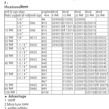
है।
Ificationsवितरण
पानी के पाइप मॉडल
इन्सुलेशन
मोटाई
मोटाई
मोटाई
मोटाई
मोटाई
व्यास
9 मिमी
15 मिमी
20 मिमी
25 मिमी
30 मिमी
निर्बाध ट्यूब
तांबे की नली
जस्ती पाइप
1/4 "
Φ6
G09006
G15006
G20006
3/8 "
DN6
Φ10
G09010
G15010
G20010
G25010
1/2 "
Φ13
G09013
जी 15013
G20013
G25013
15 मिमी
5/8 "
DN8
Φ16
G09016
जी 15016
G20016
G25016
3/4 "
Φ19
G09019
G15019
G20019
G25019
22 मिमी
7/8 "
ND15
Φ22
G09022
G15022
G20022
G25022
G30022
25 मिमी
1 "
Φ25
G09025
G15025
G20025
G25025
G30025
28 मिमी
1-1 / 8 "
DN20
Φ28
G09028
G15028
G20028
G25028
G30028
32 मिमी
1/1/4 "
Φ32
G15032
G20032
G25032
G30032
1-3 / 8 "
DN25
Φ35
G15035
G20035
G25035
G30035
38 मिमी
1-1 / 2 "
Φ38
G15038
G20038
G25038
G30038
1-5 / 8 "
DN32
Φ42
G15042
G20042
G25042
G30042
45 मिमी
1-3 / 4 "
Φ45
G15045
G20045
G25045
G30045
1-7 / 8 "
DN40
Φ48
G15048
G20048
G25048
G30048
2-1 / 8 "
Φ54
G15054
G20054
G25054
G30054
57 मिमी
2-1 / 4 "
Φ57
G15057
G20057
G25057
जी 30057
2-3 / 8 "
DN50
Φ60
G15060
G20060
G25060
G30060
Φ67
G15067
G20067
G25067
G30067
76 मिमी
DN65
Φ76
G15076
G20076
G25076
जी 30076
89 मिमी
DN80
Φ89
G15089
G20089
G25089
G30089
108 मिमी
Φ108
G25108
G30108
► Advantage
1. उदासी
2.Moisture प्रूफ
3. बकलिंग प्रतिरोध