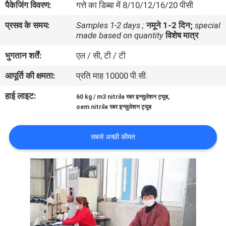
पैकेजिंग विवरण:
गत्ते का डिब्बा में 8/10/12/16/20 पीसी
गुणवत्ता
प्रसव के समय:
Samples 1-2 days ;
नमूने 1-2 दिन;
special
नियंत्रण
made based on quantity
विशेष मात्र
भुगतान शर्तें:
एल / सी, टी / टी
संपर्क
आपूर्ति की क्षमता:
प्रति माह 10000 पी.सी.
करें
हाई लाइट:
,
60 kg / m3 nitrile रबर इन्सुलेशन ट्यूब
oem nitrile रबर इन्सुलेशन ट्यूब
BLOG
सबसे अच्छी कीमत
एक
उद्धरण
की
विनती
करे