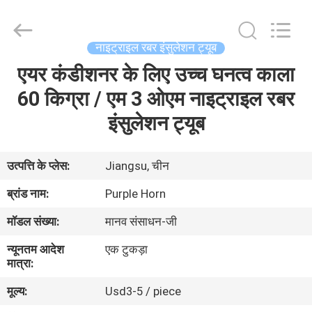
Purple
Horn
E-
Commerce
Co.,
नाइट्राइल रबर इंसुलेशन ट्यूब
Ltd..
All
एयर कंडीशनर के लिए उच्च घनत्व काला
घर
Rights
Reserved.
60 किग्रा / एम 3 ओएम नाइट्राइल रबर
उत्पादों
इंसुलेशन ट्यूब
हमारे
उत्पत्ति के प्लेस:
Jiangsu, चीन
बारे
ब्रांड नाम:
Purple Horn
में
मॉडल संख्या:
मानव संसाधन-जी
न्यूनतम आदेश
एक टुकड़ा
कारखाना
मात्रा:
भ्रमण
मूल्य:
Usd3-5 / piece